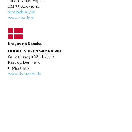
Johan Banérs väg 22
182 75 Stocksund
sara@2body.se
www.2body.se
Kraljevina Danska
HUDKLINIKKEN SKØNVIRKE
Saltværksvej 168, st. 2770
Kastrup Denmark
t. 3253 0507
www.skonvirke.dk