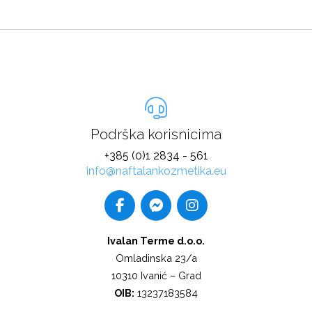
Podrška korisnicima
+385 (0)1 2834 - 561
info@naftalankozmetika.eu
Ivalan Terme d.o.o.
Omladinska 23/a
10310 Ivanić – Grad
OIB:
13237183584