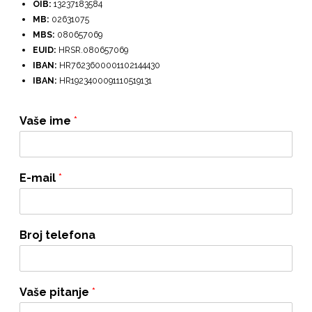
OIB:
13237183584
MB:
02631075
MBS:
080657069
EUID:
HRSR.080657069
IBAN:
HR7623600001102144430
IBAN:
HR1923400091110519131
Vaše ime
*
E-mail
*
Broj telefona
Vaše pitanje
*