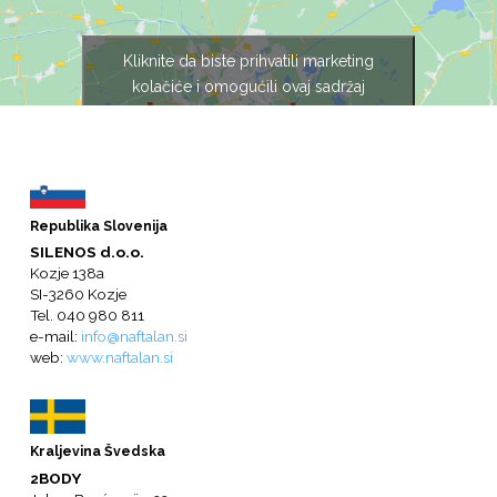
Kliknite da biste prihvatili marketing
kolačiće i omogućili ovaj sadržaj
Republika Slovenija
SILENOS d.o.o.
Kozje 138a
SI-3260 Kozje
Tel. 040 980 811
e-mail:
info@naftalan.si
web:
www.naftalan.si
Kraljevina Švedska
2BODY