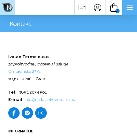
0
Kontakt
Ivalan Terme d.o.o.
za proizvodnju, trgovinu i usluge
Omladinska 23/a
10310 Ivanić – Grad
Tel:
+385 1 2834 561
E-mail:
info@naftalankozmetika.eu
INFORMACIJE